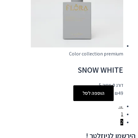
Color collection premium
SNOW WHITE
דורג
0
מתוך 5
49
₪
הוספה לסל
→
1
2
הירשמו לניוזלטר !